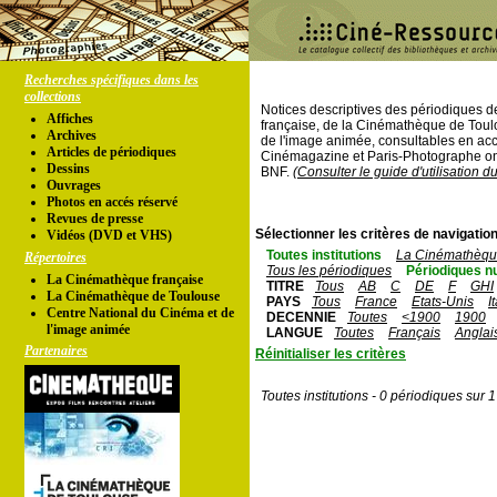
Recherches spécifiques dans les
collections
Notices descriptives des périodiques 
Affiches
française, de la Cinémathèque de Toul
Archives
de l'image animée, consultables en acc
Articles de périodiques
Cinémagazine et Paris-Photographe ont
Dessins
BNF.
(Consulter le guide d'utilisation d
Ouvrages
Photos en accés réservé
Revues de presse
Sélectionner les critères de navigation
Vidéos (DVD et VHS)
Toutes institutions
La Cinémathèque
Répertoires
Tous les périodiques
Périodiques n
La Cinémathèque française
TITRE
Tous
AB
C
DE
F
GHI
La Cinémathèque de Toulouse
PAYS
Tous
France
Etats-Unis
I
Centre National du Cinéma et de
DECENNIE
Toutes
<1900
1900
l'image animée
LANGUE
Toutes
Français
Anglai
Partenaires
Réinitialiser les critères
Toutes institutions - 0 périodiques sur 