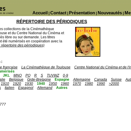
Accueil
Contact
Présentation
Nouveautés
Me
|
|
|
|
RÉPERTOIRE DES PÉRIODIQUES
des collections de la Cinémathèque
ouse et du Centre National du Cinéma et
ès libre ou sur demande. Les titres
 été numérisés en coopération avec la
u répertoire des périodiques)
 :
 française
La Cinémathèque de Toulouse
Centre National du Cinéma et de l
umérisés
JKL
MNO
PQ
R
S
TUVWZ
0-9
talie
Belgique
Grde-Bretagne
Espagne
Allemagne
Canada
Suisse
Aut
1910
1920
1930
1940
1950
1960
1970
1980
1990
>2000
s
Italien
Espagnol
Allemand
Autres
1777