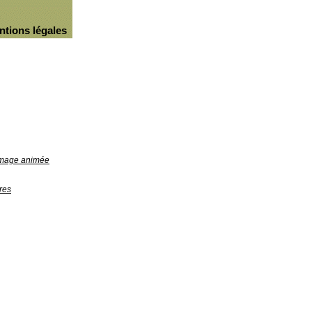
ntions légales
'image animée
res