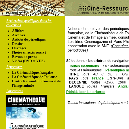
Recherches spécifiques dans les
collections
Notices descriptives des périodique
Affiches
française, de la Cinémathèque de To
Archives
Cinéma et de l'image animée, consul
Articles de périodiques
Les titres Cinémagazine et Paris-Ph
Dessins
coopération avec la BNF.
(Consulter 
Ouvrages
périodiques)
Photos en accés réservé
Revues de presse
Sélectionner les critères de navigation
Vidéos (DVD et VHS)
Toutes institutions
La Cinémathèque
Répertoires
Tous les périodiques
Périodiques n
La Cinémathèque française
TITRE
Tous
AB
C
DE
F
GHI
La Cinémathèque de Toulouse
PAYS
Tous
France
Etats-Unis
I
Centre National du Cinéma et de
DECENNIE
Toutes
<1900
1900
l'image animée
LANGUE
Toutes
Français
Anglai
Partenaires
Réinitialiser les critères
Toutes institutions - 0 périodiques sur 