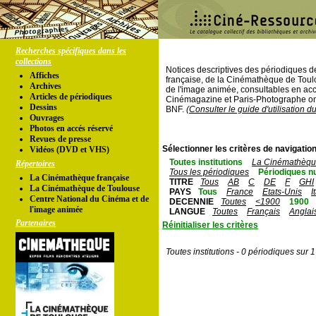
Recherches spécifiques dans les
collections
Notices descriptives des périodiques 
Affiches
française, de la Cinémathèque de Toul
Archives
de l'image animée, consultables en acc
Articles de périodiques
Cinémagazine et Paris-Photographe ont
Dessins
BNF.
(Consulter le guide d'utilisation d
Ouvrages
Photos en accés réservé
Revues de presse
Sélectionner les critères de navigation
Vidéos (DVD et VHS)
Toutes institutions
La Cinémathèque
Répertoires
Tous les périodiques
Périodiques n
La Cinémathèque française
TITRE
Tous
AB
C
DE
F
GHI
La Cinémathèque de Toulouse
PAYS
Tous
France
Etats-Unis
I
Centre National du Cinéma et de
DECENNIE
Toutes
<1900
1900
l'image animée
LANGUE
Toutes
Français
Anglai
Partenaires
Réinitialiser les critères
Toutes institutions - 0 périodiques sur 