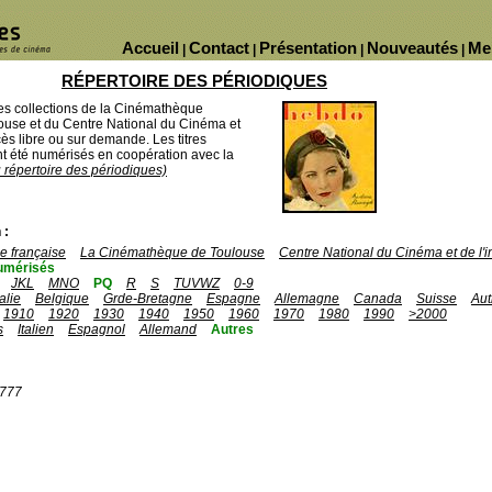
Accueil
Contact
Présentation
Nouveautés
Me
|
|
|
|
RÉPERTOIRE DES PÉRIODIQUES
des collections de la Cinémathèque
ouse et du Centre National du Cinéma et
ès libre ou sur demande. Les titres
 été numérisés en coopération avec la
u répertoire des périodiques)
 :
 française
La Cinémathèque de Toulouse
Centre National du Cinéma et de l
umérisés
JKL
MNO
PQ
R
S
TUVWZ
0-9
talie
Belgique
Grde-Bretagne
Espagne
Allemagne
Canada
Suisse
Aut
1910
1920
1930
1940
1950
1960
1970
1980
1990
>2000
s
Italien
Espagnol
Allemand
Autres
1777