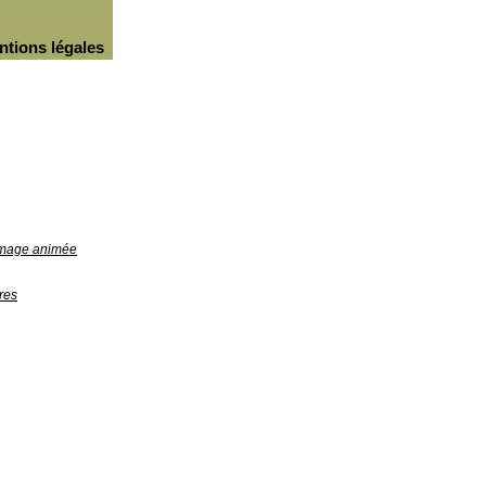
ntions légales
'image animée
res