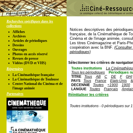
Recherches spécifiques dans les
collections
Notices descriptives des périodique
Affiches
française, de la Cinémathèque de To
Archives
Cinéma et de l'image animée, consul
Articles de périodiques
Les titres Cinémagazine et Paris-Ph
Dessins
coopération avec la BNF.
(Consulter 
Ouvrages
périodiques)
Photos en accés réservé
Revues de presse
Sélectionner les critères de navigation
Vidéos (DVD et VHS)
Toutes institutions
La Cinémathèque
Répertoires
Tous les périodiques
Périodiques n
La Cinémathèque française
TITRE
Tous
AB
C
DE
F
GHI
La Cinémathèque de Toulouse
PAYS
Tous
France
Etats-Unis
I
Centre National du Cinéma et de
DECENNIE
Toutes
<1900
1900
l'image animée
LANGUE
Toutes
Français
Anglai
Partenaires
Réinitialiser les critères
Toutes institutions - 0 périodiques sur 