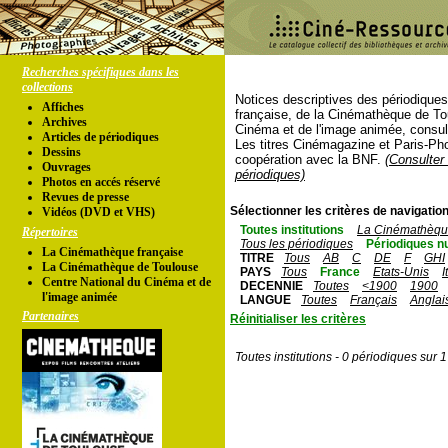
Recherches spécifiques dans les
collections
Notices descriptives des périodique
Affiches
française, de la Cinémathèque de To
Archives
Cinéma et de l'image animée, consul
Articles de périodiques
Les titres Cinémagazine et Paris-Ph
Dessins
coopération avec la BNF.
(Consulter 
Ouvrages
périodiques)
Photos en accés réservé
Revues de presse
Sélectionner les critères de navigation
Vidéos (DVD et VHS)
Toutes institutions
La Cinémathèque
Répertoires
Tous les périodiques
Périodiques n
La Cinémathèque française
TITRE
Tous
AB
C
DE
F
GHI
La Cinémathèque de Toulouse
PAYS
Tous
France
Etats-Unis
I
Centre National du Cinéma et de
DECENNIE
Toutes
<1900
1900
l'image animée
LANGUE
Toutes
Français
Anglai
Partenaires
Réinitialiser les critères
Toutes institutions - 0 périodiques sur 