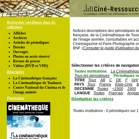
Recherches spécifiques dans les
collections
Notices descriptives des périodiques 
Affiches
française, de la Cinémathèque de Toul
Archives
de l'image animée, consultables en acc
Articles de périodiques
Cinémagazine et Paris-Photographe ont
Dessins
BNF.
(Consulter le guide d'utilisation d
Ouvrages
Photos en accés réservé
Revues de presse
Sélectionner les critères de navigation
Vidéos (DVD et VHS)
Toutes institutions
La Cinémathèque
Répertoires
Tous les périodiques
Périodiques n
La Cinémathèque française
TITRE
Tous
AB
C
DE
F
GHI
La Cinémathèque de Toulouse
PAYS
Tous
France
Etats-Unis
I
Centre National du Cinéma et de
DECENNIE
Toutes
<1900
1900
l'image animée
LANGUE
Toutes
Français
Anglai
Partenaires
Réinitialiser les critères
Toutes institutions - 0 périodiques sur 