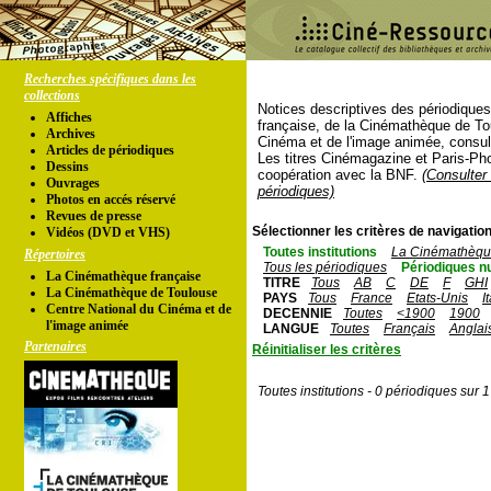
Recherches spécifiques dans les
collections
Notices descriptives des périodique
Affiches
française, de la Cinémathèque de To
Archives
Cinéma et de l'image animée, consul
Articles de périodiques
Les titres Cinémagazine et Paris-Ph
Dessins
coopération avec la BNF.
(Consulter 
Ouvrages
périodiques)
Photos en accés réservé
Revues de presse
Sélectionner les critères de navigation
Vidéos (DVD et VHS)
Toutes institutions
La Cinémathèque
Répertoires
Tous les périodiques
Périodiques n
La Cinémathèque française
TITRE
Tous
AB
C
DE
F
GHI
La Cinémathèque de Toulouse
PAYS
Tous
France
Etats-Unis
I
Centre National du Cinéma et de
DECENNIE
Toutes
<1900
1900
l'image animée
LANGUE
Toutes
Français
Anglai
Partenaires
Réinitialiser les critères
Toutes institutions - 0 périodiques sur 