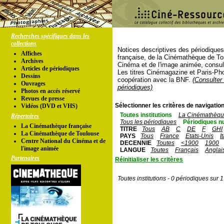
Recherches spécifiques dans les
collections
Notices descriptives des périodique
Affiches
française, de la Cinémathèque de To
Archives
Cinéma et de l'image animée, consul
Articles de périodiques
Les titres Cinémagazine et Paris-Ph
Dessins
coopération avec la BNF.
(Consulter 
Ouvrages
périodiques)
Photos en accés réservé
Revues de presse
Sélectionner les critères de navigation
Vidéos (DVD et VHS)
Toutes institutions
La Cinémathèque
Répertoires
Tous les périodiques
Périodiques n
La Cinémathèque française
TITRE
Tous
AB
C
DE
F
GHI
La Cinémathèque de Toulouse
PAYS
Tous
France
Etats-Unis
I
Centre National du Cinéma et de
DECENNIE
Toutes
<1900
1900
l'image animée
LANGUE
Toutes
Français
Anglai
Partenaires
Réinitialiser les critères
Toutes institutions - 0 périodiques sur 