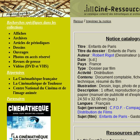
/
Retour
Imprimer la notice
Recherches spécifiques dans les
collections
Affiches
Archives
Notice catalog
Articles de périodiques
Titre
: Enfants de Paris
Dessins
Titre du dossier
: Enfants de Paris
Ouvrages
Auteur
:
Robert Rigot
(Dessinateur (a
Photos en accés réservé
Date
: [s.d.]
Revues de presse
Pays
: France
Vidéos (DVD et VHS)
Type
: Dossier par film
Répertoires
Activité
: Distribution
Contenu
: Document comptable, fiche 
La Cinémathèque française
technique, résumé du film
La Cinémathèque de Toulouse
Illustration
: Dessin, logo, photo de 
Centre National du Cinéma et de
Description
: 1 offset, reproduction 
l'image animée
papier (manuel de publicité et d'exploit
Partenaires
24.50 x 32.00 cm (sup.)
Langues
: Français
Sujet (personne)
:
C.F.D.F. - Compa
Distribution de Films
Sujet (film)
:
Enfants de Paris
- Gast
Ressources ph