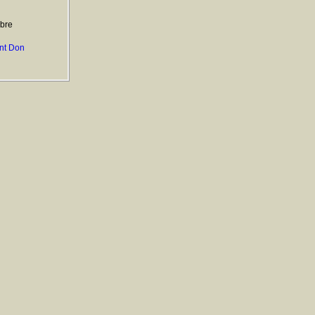
ibre
nt Don