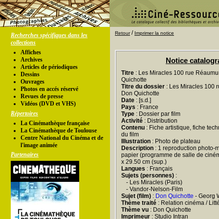
/
Retour
Imprimer la notice
Recherches spécifiques dans les
collections
Affiches
Archives
Notice catalog
Articles de périodiques
Titre
: Les Miracles 100 rue Réaumu
Dessins
Quichotte
Ouvrages
Titre du dossier
: Les Miracles 100 
Photos en accés réservé
Don Quichotte
Revues de presse
Date
: [s.d.]
Vidéos (DVD et VHS)
Pays
: France
Répertoires
Type
: Dossier par film
Activité
: Distribution
La Cinémathèque française
Contenu
: Fiche artistique, fiche tec
La Cinémathèque de Toulouse
du film
Centre National du Cinéma et de
Illustration
: Photo de plateau
l'image animée
Description
: 1 reproduction photo-m
Partenaires
papier (programme de salle de cinéma)
x 29.50 cm (sup.)
Langues
: Français
Sujets (personnes)
:
- Les Miracles (Paris)
- Vandor-Nelson-Film
Sujet (film)
:
Don Quichotte
- Georg 
Thème traité
: Relation cinéma / Litt
Thème vu
: Don Quichotte
Imprimeur
: Studio Intran