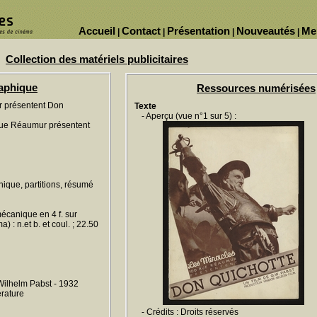
Accueil
Contact
Présentation
Nouveautés
Me
|
|
|
|
Collection des matériels publicitaires
raphique
Ressources numérisées
r présentent Don
Texte
- Aperçu (vue n°1 sur 5) :
rue Réaumur présentent
hnique, partitions, résumé
écanique en 4 f. sur
 : n.et b. et coul. ; 22.50
Wilhelm Pabst - 1932
érature
- Crédits : Droits réservés