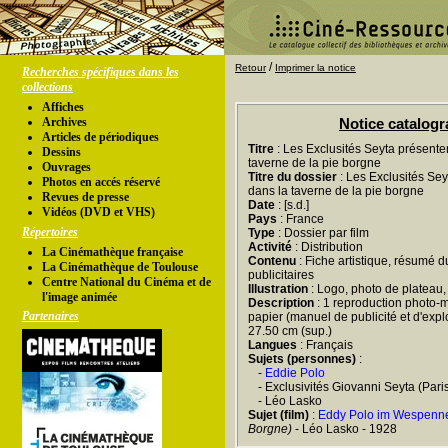
/
Retour
Imprimer la notice
Recherches spécifiques dans les
collections
Affiches
Archives
Notice catalog
Articles de périodiques
Titre
: Les Exclusités Seyta présente
Dessins
taverne de la pie borgne
Ouvrages
Titre du dossier
: Les Exclusités Se
Photos en accés réservé
dans la taverne de la pie borgne
Revues de presse
Date
: [s.d.]
Vidéos (DVD et VHS)
Pays
: France
Répertoires
Type
: Dossier par film
Activité
: Distribution
La Cinémathèque française
Contenu
: Fiche artistique, résumé d
La Cinémathèque de Toulouse
publicitaires
Centre National du Cinéma et de
Illustration
: Logo, photo de plateau
l'image animée
Description
: 1 reproduction photo-m
Partenaires
papier (manuel de publicité et d'exploi
27.50 cm (sup.)
Langues
: Français
Sujets (personnes)
:
-
Eddie Polo
- Exclusivités Giovanni Seyta (Pari
- Léo Lasko
Sujet (film)
:
Eddy Polo im Wespenn
Borgne)
- Léo Lasko - 1928