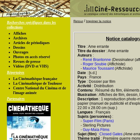
/
Retour
Imprimer la notice
Recherches spécifiques dans les
collections
Affiches
Archives
Notice catalog
Articles de périodiques
Titre
: Ame errante
Dessins
Titre du dossier
: Ame errante
Ouvrages
Auteurs
:
Photos en accés réservé
-
René Brantonne
(Dessinateur (aff
Revues de presse
-
Roger Soubie
(Affichiste)
Vidéos (DVD et VHS)
-
Maurice Toussaint
(Affichiste)
Répertoires
Date
: [s.d.]
Pays
: France
La Cinémathèque française
Type
: Dossier par film
La Cinémathèque de Toulouse
Activité
: Distribution
Centre National du Cinéma et de
Contenu
: Résumé du film, éléments 
l'image animée
Illustration
: Affiches de film, dessin
Partenaires
Description
: 1 reproduction photo-m
papier (manuel de publicité et d'exploit
22.00 x 28.00 cm (sup.)
Langues
: Français
Sujets (personnes)
:
-
Super-Film (Paris)
- Sterling Pictures
-
Guy-Maïa Films
Sujet (film)
:
Closed Gates
(Ame erra
Thème traité
: Première guerre mon