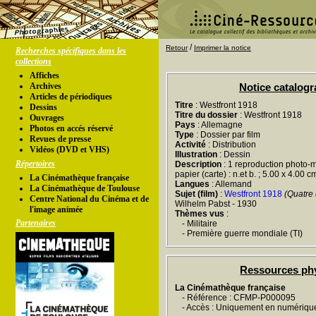
/
Retour
Imprimer la notice
Recherches spécifiques dans les
collections
Affiches
Archives
Notice catalog
Articles de périodiques
Titre
: Westfront 1918
Dessins
Titre du dossier
: Westfront 1918
Ouvrages
Pays
: Allemagne
Photos en accés réservé
Type
: Dossier par film
Revues de presse
Activité
: Distribution
Vidéos (DVD et VHS)
Illustration
: Dessin
Répertoires
Description
: 1 reproduction photo-m
papier (carte) : n.et b. ; 5.00 x 4.00 c
La Cinémathèque française
Langues
: Allemand
La Cinémathèque de Toulouse
Sujet (film)
:
Westfront 1918
(Quatre 
Centre National du Cinéma et de
Wilhelm Pabst - 1930
l'image animée
Thèmes vus
:
Partenaires
- Militaire
- Première guerre mondiale (TI)
Ressources ph
La Cinémathèque française
- Référence : CFMP-P000095
- Accès : Uniquement en numériqu