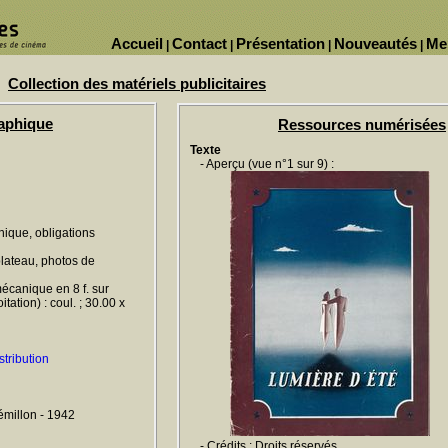
Accueil
Contact
Présentation
Nouveautés
Me
|
|
|
|
Collection des matériels publicitaires
raphique
Ressources numérisées
Texte
- Aperçu (vue n°1 sur 9) :
hnique, obligations
plateau, photos de
écanique en 8 f. sur
tation) : coul. ; 30.00 x
stribution
émillon - 1942
- Crédits : Droits réservés