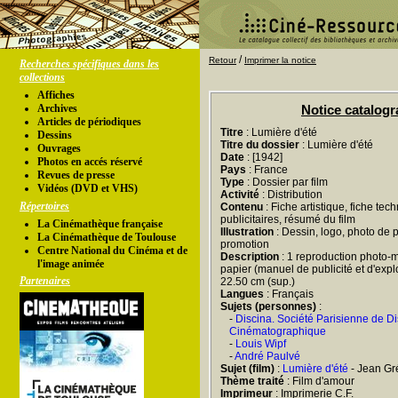
/
Retour
Imprimer la notice
Recherches spécifiques dans les
collections
Affiches
Archives
Notice catalog
Articles de périodiques
Titre
: Lumière d'été
Dessins
Titre du dossier
: Lumière d'été
Ouvrages
Date
: [1942]
Photos en accés réservé
Pays
: France
Revues de presse
Type
: Dossier par film
Vidéos (DVD et VHS)
Activité
: Distribution
Répertoires
Contenu
: Fiche artistique, fiche tec
publicitaires, résumé du film
La Cinémathèque française
Illustration
: Dessin, logo, photo de 
La Cinémathèque de Toulouse
promotion
Centre National du Cinéma et de
Description
: 1 reproduction photo-m
l'image animée
papier (manuel de publicité et d'exploi
Partenaires
22.50 cm (sup.)
Langues
: Français
Sujets (personnes)
:
-
Discina. Société Parisienne de Di
Cinématographique
-
Louis Wipf
-
André Paulvé
Sujet (film)
:
Lumière d'été
- Jean Gr
Thème traité
: Film d'amour
Imprimeur
: Imprimerie C.F.