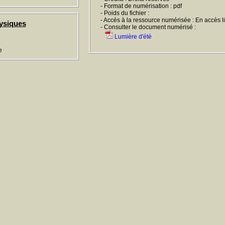
- Format de numérisation : pdf
- Poids du fichier :
- Accès à la ressource numérisée : En accès l
ysiques
- Consulter le document numérisé :
Lumière d'été
e