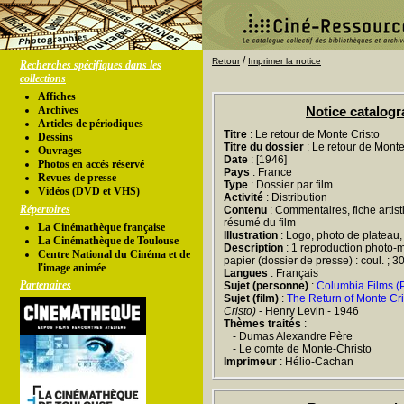
/
Retour
Imprimer la notice
Recherches spécifiques dans les
collections
Affiches
Archives
Notice catalog
Articles de périodiques
Titre
: Le retour de Monte Cristo
Dessins
Titre du dossier
: Le retour de Monte
Ouvrages
Date
: [1946]
Photos en accés réservé
Pays
: France
Revues de presse
Type
: Dossier par film
Vidéos (DVD et VHS)
Activité
: Distribution
Répertoires
Contenu
: Commentaires, fiche artist
résumé du film
La Cinémathèque française
Illustration
: Logo, photo de plateau
La Cinémathèque de Toulouse
Description
: 1 reproduction photo-m
Centre National du Cinéma et de
papier (dossier de presse) : coul. ; 3
l'image animée
Langues
: Français
Partenaires
Sujet (personne)
:
Columbia Films (P
Sujet (film)
:
The Return of Monte Cri
Cristo)
- Henry Levin - 1946
Thèmes traités
:
- Dumas Alexandre Père
- Le comte de Monte-Christo
Imprimeur
: Hélio-Cachan