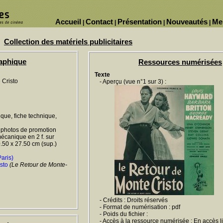
Accueil
Contact
Présentation
Nouveautés
Me
|
|
|
|
Collection des matériels publicitaires
raphique
Ressources numérisées
Texte
 Cristo
- Aperçu (vue n°1 sur 3) :
ique, fiche technique,
, photos de promotion
écanique en 2 f. sur
0.50 x 27.50 cm (sup.)
aris)
sto
(Le Retour de Monte-
- Crédits : Droits réservés
- Format de numérisation : pdf
- Poids du fichier :
- Accès à la ressource numérisée : En accès l