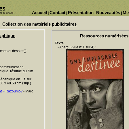
Accueil
Contact
Présentation
Nouveautés
Me
|
|
|
|
Collection des matériels publicitaires
raphique
Ressources numérisées
Texte
- Aperçu (vue n°1 sur 4) :
iches et dessins))
e communication
hnique, résumé du film
écanique en 1 f. sur
4.00 x 49.50 cm (sup.)
ent = Razoumov
- Marc