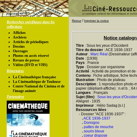
/
Retour
Imprimer la notice
Recherches spécifiques dans les
collections
Affiches
Archives
Notice catalog
Articles de périodiques
Titre
: Sous les yeux d'Occident
Dessins
Titre du dossier
: ACE 1936-1937
Ouvrages
Auteur
:
Marc Réal
(Dessinateur (aff
Photos en accés réservé
Date
: [1936]
Revues de presse
Pays
: France
Vidéos (DVD et VHS)
Type
: Dossier par organisme
Répertoires
Activité
: Activité de promotion et d
Contenu
: Fiche artistique, fiche tec
La Cinémathèque française
Illustration
: Photo de plateau
La Cinémathèque de Toulouse
Description
: 1 reproduction photo-m
Centre National du Cinéma et de
papier (dépliant-affiche) : n.et b. ; 6
l'image animée
Langues
: Français
Partenaires
Sujet (film)
:
Sous les yeux d'Occid
Allégret - 1935
Imprimeur
: Hélio Sadag [s.l.]
Ressources liées
:
- Dossier "ACE 1936-1937" :
.
ACE 1936-1937
.
Donogoo
.
pattes de mouche
.
souris bleue
.
coeur dispose