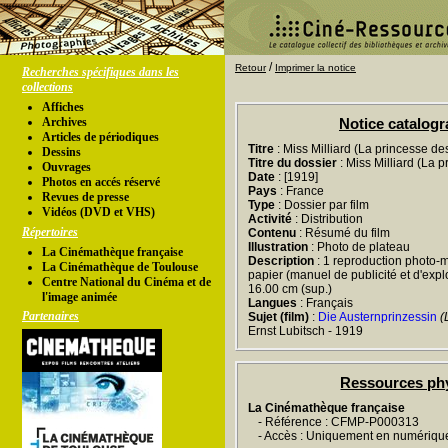
/
Retour
Imprimer la notice
Recherches spécifiques dans les
collections
Affiches
Archives
Notice catalog
Articles de périodiques
Titre
: Miss Milliard (La princesse des
Dessins
Titre du dossier
: Miss Milliard (La p
Ouvrages
Date
: [1919]
Photos en accés réservé
Pays
: France
Revues de presse
Type
: Dossier par film
Vidéos (DVD et VHS)
Activité
: Distribution
Répertoires
Contenu
: Résumé du film
Illustration
: Photo de plateau
La Cinémathèque française
Description
: 1 reproduction photo-m
La Cinémathèque de Toulouse
papier (manuel de publicité et d'exploi
Centre National du Cinéma et de
16.00 cm (sup.)
l'image animée
Langues
: Français
Partenaires
Sujet (film)
:
Die Austernprinzessin
(
Ernst Lubitsch - 1919
Ressources ph
La Cinémathèque française
- Référence : CFMP-P000313
- Accès : Uniquement en numériqu