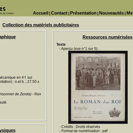
Accueil
Contact
Présentation
Nouveautés
Me
|
|
|
|
Collection des matériels publicitaires
raphique
Ressources numérisées
Texte
- Aperçu (vue n°1 sur 5) :
écanique en 4 f. sur
tation) : n.et b. ; 27.50 x
risonnier de Zenda)
- Rex
auté
- Crédits : Droits réservés
ysiques
- Format de numérisation : pdf