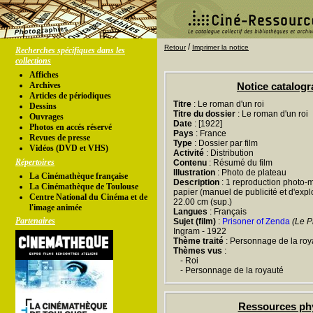
/
Retour
Imprimer la notice
Recherches spécifiques dans les
collections
Affiches
Archives
Notice catalog
Articles de périodiques
Titre
: Le roman d'un roi
Dessins
Titre du dossier
: Le roman d'un roi
Ouvrages
Date
: [1922]
Photos en accés réservé
Pays
: France
Revues de presse
Type
: Dossier par film
Vidéos (DVD et VHS)
Activité
: Distribution
Répertoires
Contenu
: Résumé du film
Illustration
: Photo de plateau
La Cinémathèque française
Description
: 1 reproduction photo-m
La Cinémathèque de Toulouse
papier (manuel de publicité et d'exploi
Centre National du Cinéma et de
22.00 cm (sup.)
l'image animée
Langues
: Français
Partenaires
Sujet (film)
:
Prisoner of Zenda
(Le P
Ingram - 1922
Thème traité
: Personnage de la roy
Thèmes vus
:
- Roi
- Personnage de la royauté
Ressources ph