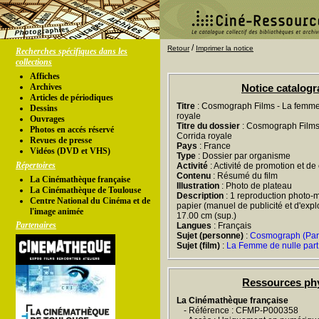
/
Retour
Imprimer la notice
Recherches spécifiques dans les
collections
Affiches
Archives
Notice catalog
Articles de périodiques
Titre
: Cosmograph Films - La femme 
Dessins
royale
Ouvrages
Titre du dossier
: Cosmograph Films 
Photos en accés réservé
Corrida royale
Revues de presse
Pays
: France
Vidéos (DVD et VHS)
Type
: Dossier par organisme
Répertoires
Activité
: Activité de promotion et d
Contenu
: Résumé du film
La Cinémathèque française
Illustration
: Photo de plateau
La Cinémathèque de Toulouse
Description
: 1 reproduction photo-m
Centre National du Cinéma et de
papier (manuel de publicité et d'exploi
l'image animée
17.00 cm (sup.)
Partenaires
Langues
: Français
Sujet (personne)
:
Cosmograph (Par
Sujet (film)
:
La Femme de nulle part
Ressources ph
La Cinémathèque française
- Référence : CFMP-P000358