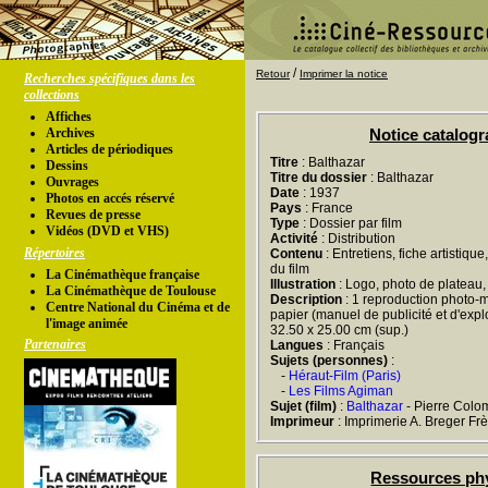
/
Retour
Imprimer la notice
Recherches spécifiques dans les
collections
Affiches
Archives
Notice catalog
Articles de périodiques
Titre
: Balthazar
Dessins
Titre du dossier
: Balthazar
Ouvrages
Date
: 1937
Photos en accés réservé
Pays
: France
Revues de presse
Type
: Dossier par film
Vidéos (DVD et VHS)
Activité
: Distribution
Répertoires
Contenu
: Entretiens, fiche artistiqu
du film
La Cinémathèque française
Illustration
: Logo, photo de plateau
La Cinémathèque de Toulouse
Description
: 1 reproduction photo-m
Centre National du Cinéma et de
papier (manuel de publicité et d'exploit
l'image animée
32.50 x 25.00 cm (sup.)
Partenaires
Langues
: Français
Sujets (personnes)
:
-
Héraut-Film (Paris)
-
Les Films Agiman
Sujet (film)
:
Balthazar
- Pierre Colo
Imprimeur
: Imprimerie A. Breger Fr
Ressources ph