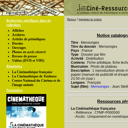
/
Retour
Imprimer la notice
Recherches spécifiques dans les
collections
Affiches
Archives
Notice catalog
Articles de périodiques
Titre
: Mensonges
Dessins
Titre du dossier
: Mensonges
Ouvrages
Pays
: France
Photos en accés réservé
Type
: Dossier par film
Revues de presse
Activité
: Distribution
Vidéos (DVD et VHS)
Contenu
: Fiche artistique, fiche tec
Répertoires
Illustration
: Photo de plateau
Description
: 1 reproduction photo-m
La Cinémathèque française
papier (manuel de publicité et d'exploi
La Cinémathèque de Toulouse
23.50 cm (sup.)
Centre National du Cinéma et de
Langues
: Français
l'image animée
Sujet (film)
:
Mensonges
- Jean Stell
Partenaires
Ressources ph
La Cinémathèque française
- Référence : CFMP-P000500
- Accès : Uniquement en numériqu