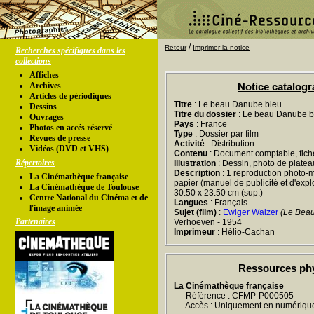
/
Retour
Imprimer la notice
Recherches spécifiques dans les
collections
Affiches
Archives
Notice catalog
Articles de périodiques
Titre
: Le beau Danube bleu
Dessins
Titre du dossier
: Le beau Danube b
Ouvrages
Pays
: France
Photos en accés réservé
Type
: Dossier par film
Revues de presse
Activité
: Distribution
Vidéos (DVD et VHS)
Contenu
: Document comptable, fiche
Répertoires
Illustration
: Dessin, photo de platea
Description
: 1 reproduction photo-m
La Cinémathèque française
papier (manuel de publicité et d'exploit
La Cinémathèque de Toulouse
30.50 x 23.50 cm (sup.)
Centre National du Cinéma et de
Langues
: Français
l'image animée
Sujet (film)
:
Ewiger Walzer
(Le Bea
Partenaires
Verhoeven - 1954
Imprimeur
: Hélio-Cachan
Ressources ph
La Cinémathèque française
- Référence : CFMP-P000505
- Accès : Uniquement en numériqu