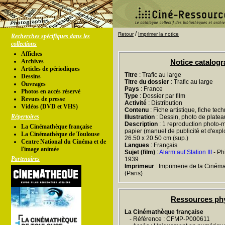
/
Retour
Imprimer la notice
Recherches spécifiques dans les
collections
Affiches
Archives
Notice catalog
Articles de périodiques
Titre
: Trafic au large
Dessins
Titre du dossier
: Trafic au large
Ouvrages
Pays
: France
Photos en accés réservé
Type
: Dossier par film
Revues de presse
Activité
: Distribution
Vidéos (DVD et VHS)
Contenu
: Fiche artistique, fiche tec
Répertoires
Illustration
: Dessin, photo de platea
Description
: 1 reproduction photo-m
La Cinémathèque française
papier (manuel de publicité et d'exploit
La Cinémathèque de Toulouse
26.50 x 20.50 cm (sup.)
Centre National du Cinéma et de
Langues
: Français
l'image animée
Sujet (film)
:
Alarm auf Station III
- Ph
Partenaires
1939
Imprimeur
: Imprimerie de la Ciném
(Paris)
Ressources ph
La Cinémathèque française
- Référence : CFMP-P000611