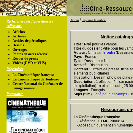
/
Retour
Imprimer la notice
Recherches spécifiques dans les
collections
Affiches
Archives
Notice catalog
Articles de périodiques
Titre
: Pitié pour les vamps
Dessins
Titre du dossier
: Pitié pour les vam
Ouvrages
Auteur
:
Christian Broutin
(Dessinateu
Photos en accés réservé
Pays
: France
Revues de presse
Type
: Dossier par film
Vidéos (DVD et VHS)
Activité
: Distribution
Répertoires
Contenu
: Extraits de presse, fiche a
éléments publicitaires
La Cinémathèque française
Illustration
: Dessin, photo de platea
La Cinémathèque de Toulouse
Description
: 1 offset en 4 f. sur pap
Centre National du Cinéma et de
d'exploitation) : n.et b. et coul. ; 25.
l'image animée
Langues
: Français
Partenaires
Sujet (film)
:
Pitié pour les vamps
- J
Ressources ph
La Cinémathèque française
- Référence : CFMP-P000614
- Accès : Uniquement en numériqu