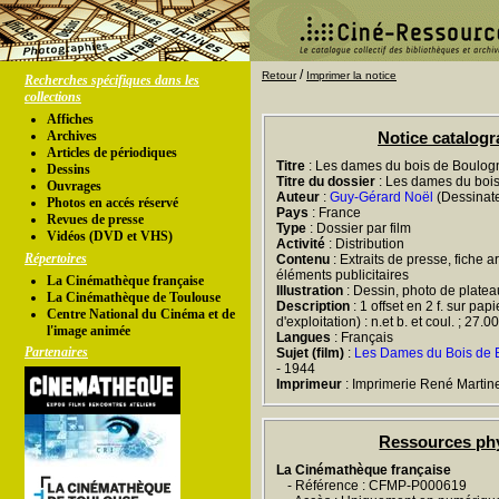
/
Retour
Imprimer la notice
Recherches spécifiques dans les
collections
Affiches
Archives
Notice catalog
Articles de périodiques
Titre
: Les dames du bois de Boulog
Dessins
Titre du dossier
: Les dames du boi
Ouvrages
Auteur
:
Guy-Gérard Noël
(Dessinate
Photos en accés réservé
Pays
: France
Revues de presse
Type
: Dossier par film
Vidéos (DVD et VHS)
Activité
: Distribution
Répertoires
Contenu
: Extraits de presse, fiche a
éléments publicitaires
La Cinémathèque française
Illustration
: Dessin, photo de platea
La Cinémathèque de Toulouse
Description
: 1 offset en 2 f. sur pap
Centre National du Cinéma et de
d'exploitation) : n.et b. et coul. ; 27.
l'image animée
Langues
: Français
Partenaires
Sujet (film)
:
Les Dames du Bois de 
- 1944
Imprimeur
: Imprimerie René Martine
Ressources ph
La Cinémathèque française
- Référence : CFMP-P000619