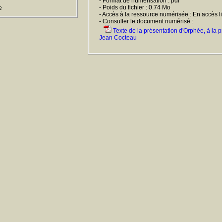
- Format de numérisation : pdf
- Poids du fichier : 0.74 Mo
e
- Accès à la ressource numérisée : En accès l
- Consulter le document numérisé :
Texte de la présentation d'Orphée, à la p
Jean Cocteau