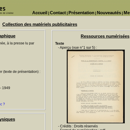
Accueil
Contact
Présentation
Nouveautés
Me
|
|
|
|
Collection des matériels publicitaires
raphique
Ressources numérisées
hée, à la presse lu par
Texte
- Aperçu (vue n°1 sur 5) :
ier (texte de présentation) :
- 1949
oc ?
ysiques
- Crédits : Droits réservés