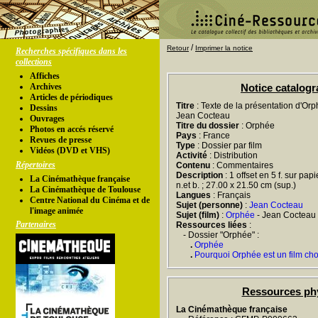
/
Retour
Imprimer la notice
Recherches spécifiques dans les
collections
Affiches
Archives
Notice catalog
Articles de périodiques
Titre
: Texte de la présentation d'Orp
Dessins
Jean Cocteau
Ouvrages
Titre du dossier
: Orphée
Photos en accés réservé
Pays
: France
Revues de presse
Type
: Dossier par film
Vidéos (DVD et VHS)
Activité
: Distribution
Répertoires
Contenu
: Commentaires
Description
: 1 offset en 5 f. sur pap
La Cinémathèque française
n.et b. ; 27.00 x 21.50 cm (sup.)
La Cinémathèque de Toulouse
Langues
: Français
Centre National du Cinéma et de
Sujet (personne)
:
Jean Cocteau
l'image animée
Sujet (film)
:
Orphée
- Jean Cocteau 
Partenaires
Ressources liées
:
- Dossier "Orphée" :
.
Orphée
.
Pourquoi Orphée est un film ch
Ressources ph
La Cinémathèque française