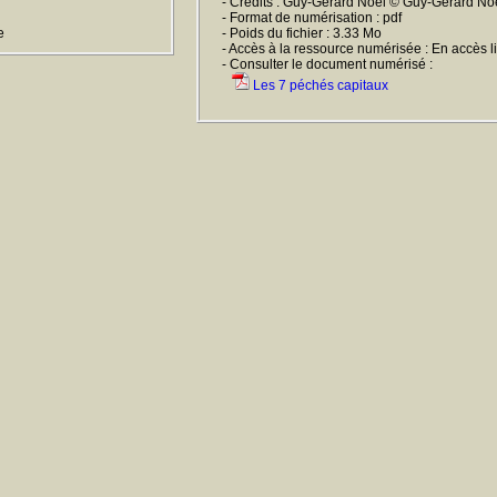
- Crédits : Guy-Gérard Noël © Guy-Gérard No
- Format de numérisation : pdf
e
- Poids du fichier : 3.33 Mo
- Accès à la ressource numérisée : En accès l
- Consulter le document numérisé :
Les 7 péchés capitaux