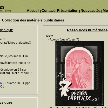
Accueil
Contact
Présentation
Nouveautés
Me
|
|
|
|
Collection des matériels publicitaires
raphique
Ressources numérisées
Texte
taux
- Aperçu (vue n°1 sur 7) :
ur (affiches et dessins))
hnique, résumé du film,
, pavés presse, photo de
écanique en 6 f. sur
ation) : n.et b. et coul. ;
ux
- Eduardo De Filippo,
1951
ysiques