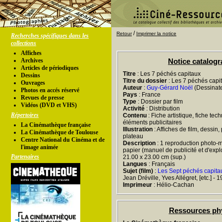
/
Retour
Imprimer la notice
Recherches spécifiques dans les
collections
Affiches
Archives
Notice catalog
Articles de périodiques
Titre
: Les 7 péchés capitaux
Dessins
Titre du dossier
: Les 7 péchés capi
Ouvrages
Auteur
:
Guy-Gérard Noël
(Dessinate
Photos en accés réservé
Pays
: France
Revues de presse
Type
: Dossier par film
Vidéos (DVD et VHS)
Activité
: Distribution
Répertoires
Contenu
: Fiche artistique, fiche tec
éléments publicitaires
La Cinémathèque française
Illustration
: Affiches de film, dessin
La Cinémathèque de Toulouse
plateau
Centre National du Cinéma et de
Description
: 1 reproduction photo-m
l'image animée
papier (manuel de publicité et d'exploit
Partenaires
21.00 x 23.00 cm (sup.)
Langues
: Français
Sujet (film)
:
Les Sept péchés capita
Jean Dréville, Yves Allégret, [etc.] - 
Imprimeur
: Hélio-Cachan
Ressources ph