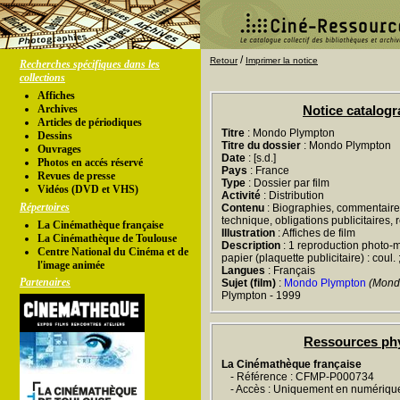
/
Retour
Imprimer la notice
Recherches spécifiques dans les
collections
Affiches
Archives
Notice catalog
Articles de périodiques
Titre
: Mondo Plympton
Dessins
Titre du dossier
: Mondo Plympton
Ouvrages
Date
: [s.d.]
Photos en accés réservé
Pays
: France
Revues de presse
Type
: Dossier par film
Vidéos (DVD et VHS)
Activité
: Distribution
Répertoires
Contenu
: Biographies, commentaires,
technique, obligations publicitaires,
La Cinémathèque française
Illustration
: Affiches de film
La Cinémathèque de Toulouse
Description
: 1 reproduction photo-m
Centre National du Cinéma et de
papier (plaquette publicitaire) : coul.
l'image animée
Langues
: Français
Partenaires
Sujet (film)
:
Mondo Plympton
(Mond
Plympton - 1999
Ressources ph
La Cinémathèque française
- Référence : CFMP-P000734
- Accès : Uniquement en numériqu