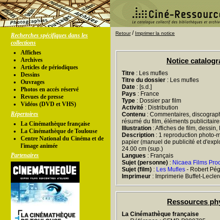
/
Retour
Imprimer la notice
Recherches spécifiques dans les
collections
Affiches
Archives
Notice catalog
Articles de périodiques
Titre
: Les mufles
Dessins
Titre du dossier
: Les mufles
Ouvrages
Date
: [s.d.]
Photos en accés réservé
Pays
: France
Revues de presse
Type
: Dossier par film
Vidéos (DVD et VHS)
Activité
: Distribution
Répertoires
Contenu
: Commentaires, discographie
résumé du film, éléments publicitaire
La Cinémathèque française
Illustration
: Affiches de film, dessin
La Cinémathèque de Toulouse
Description
: 1 reproduction photo-m
Centre National du Cinéma et de
papier (manuel de publicité et d'exploi
l'image animée
24.00 cm (sup.)
Partenaires
Langues
: Français
Sujet (personne)
:
Nicaea Films Pro
Sujet (film)
:
Les Mufles
- Robert Pég
Imprimeur
: Imprimerie Buffet-Lecler
Ressources ph
La Cinémathèque française