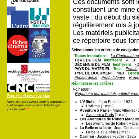
Ces documents sont le 
constituent une mine d
vaste : du début du si
régulièrement mis à jo
Les matériels publici
ce répertoire sous fo
Sélectionner les critères de navigation
Toutes institutions
La Cinémathèque
TITRE DU FILM
Indifférent
A
B
DÉCENNIE DU FILM
Indifférent
<
PAYS DU MATÉRIEL
Tous
France
TYPE DE DOCUMENT
Tous
Broch
Photographie
Produit dérivé
Prog
Réinitialiser les critères
Voir aussi :
-
Répertoire des matériels publicitaire
Pour les utilisateurs de Mac
L'Affiche
- Jean Epstein - 1924
Notre site est optimisé pour le navigateur
FireFox que vous pouvez télécharger
L'affiche
(1 mat.)
ici
gratuitement
Aventure à Paris
- Marc Allégret -
Aventure à Paris
(1 mat.)
Les Aventures de Robert Macair
Les aventures de Robert Macai
La Belle et la bête
- Jean Cocteau 
La belle et la bête
(2 mat.)
Carmen
- Jacques Feyder - 1925