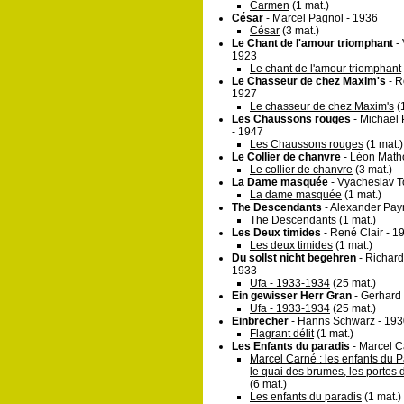
Carmen
(1 mat.)
César
- Marcel Pagnol - 1936
César
(3 mat.)
Le Chant de l'amour triomphant
- 
1923
Le chant de l'amour triomphant
Le Chasseur de chez Maxim's
- R
1927
Le chasseur de chez Maxim's
(1
Les Chaussons rouges
- Michael 
- 1947
Les Chaussons rouges
(1 mat.)
Le Collier de chanvre
- Léon Matho
Le collier de chanvre
(3 mat.)
La Dame masquée
- Vyacheslav T
La dame masquée
(1 mat.)
The Descendants
- Alexander Pay
The Descendants
(1 mat.)
Les Deux timides
- René Clair - 1
Les deux timides
(1 mat.)
Du sollst nicht begehren
- Richar
1933
Ufa - 1933-1934
(25 mat.)
Ein gewisser Herr Gran
- Gerhard
Ufa - 1933-1934
(25 mat.)
Einbrecher
- Hanns Schwarz - 193
Flagrant délit
(1 mat.)
Les Enfants du paradis
- Marcel C
Marcel Carné : les enfants du Par
le quai des brumes, les portes d
(6 mat.)
Les enfants du paradis
(1 mat.)