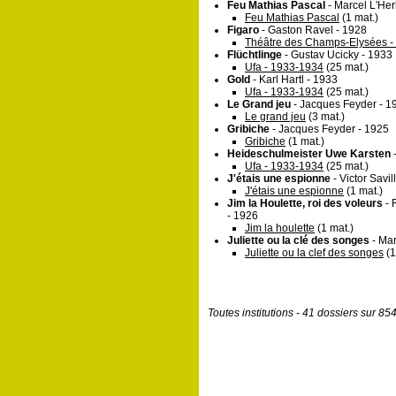
Feu Mathias Pascal
- Marcel L'Her
Feu Mathias Pascal
(1 mat.)
Figaro
- Gaston Ravel - 1928
Théâtre des Champs-Elysées - 
Flüchtlinge
- Gustav Ucicky - 1933
Ufa - 1933-1934
(25 mat.)
Gold
- Karl Hartl - 1933
Ufa - 1933-1934
(25 mat.)
Le Grand jeu
- Jacques Feyder - 1
Le grand jeu
(3 mat.)
Gribiche
- Jacques Feyder - 1925
Gribiche
(1 mat.)
Heideschulmeister Uwe Karsten
-
Ufa - 1933-1934
(25 mat.)
J'étais une espionne
- Victor Savil
J'étais une espionne
(1 mat.)
Jim la Houlette, roi des voleurs
- 
- 1926
Jim la houlette
(1 mat.)
Juliette ou la clé des songes
- Mar
Juliette ou la clef des songes
(1
Toutes institutions - 41 dossiers sur 85