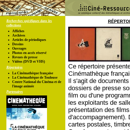
Recherches spécifiques dans les
RÉPERTOI
collections
Affiches
Archives
Articles de périodiques
Dessins
Ouvrages
Photos en accés réservé
Revues de presse
Vidéos (DVD et VHS)
Ce répertoire présente
Répertoires
Cinémathèque françai
La Cinémathèque française
La Cinémathèque de Toulouse
Il s'agit de documents
Centre National du Cinéma et de
l'image animée
dossiers de presse so
Partenaires
film ou d'une program
les exploitants de sal
présentation des films
d'accompagnement). D'
cartes postales, timbres