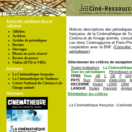
Recherches spécifiques dans les
collections
Notices descriptives des périodique
Affiches
française, de la Cinémathèque de To
Archives
Cinéma et de l'image animée, consul
Articles de périodiques
Les titres Cinémagazine et Paris-Ph
Dessins
coopération avec la BNF.
(Consulter 
Ouvrages
périodiques)
Photos en accés réservé
Revues de presse
Sélectionner les critères de navigation
Vidéos (DVD et VHS)
Toutes institutions
La Cinémathèque
Répertoires
Tous les périodiques
Périodiques n
La Cinémathèque française
TITRE
Tous
AB
C
DE
F
GHI
La Cinémathèque de Toulouse
PAYS
Tous
France
Etats-Unis
I
Centre National du Cinéma et de
DECENNIE
Toutes
<1900
1900
l'image animée
LANGUE
Toutes
Français
Anglai
Partenaires
Réinitialiser les critères
La Cinémathèque française - 0 périodi