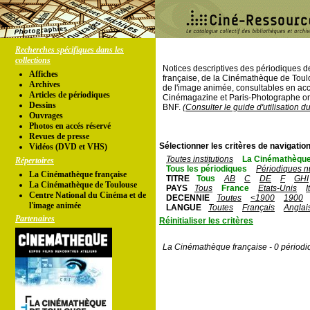
Recherches spécifiques dans les
collections
Notices descriptives des périodiques 
Affiches
française, de la Cinémathèque de Toul
Archives
de l'image animée, consultables en acc
Articles de périodiques
Cinémagazine et Paris-Photographe ont
Dessins
BNF.
(Consulter le guide d'utilisation d
Ouvrages
Photos en accés réservé
Revues de presse
Sélectionner les critères de navigation
Vidéos (DVD et VHS)
Toutes institutions
La Cinémathèque
Répertoires
Tous les périodiques
Périodiques n
La Cinémathèque française
TITRE
Tous
AB
C
DE
F
GHI
La Cinémathèque de Toulouse
PAYS
Tous
France
Etats-Unis
I
Centre National du Cinéma et de
DECENNIE
Toutes
<1900
1900
l'image animée
LANGUE
Toutes
Français
Anglai
Partenaires
Réinitialiser les critères
La Cinémathèque française - 0 périodi