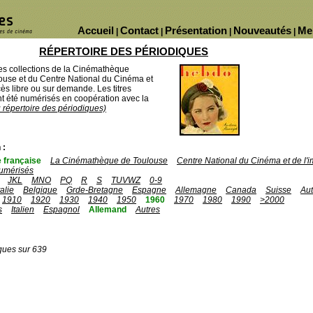
Accueil
Contact
Présentation
Nouveautés
Me
|
|
|
|
RÉPERTOIRE DES PÉRIODIQUES
des collections de la Cinémathèque
ouse et du Centre National du Cinéma et
ès libre ou sur demande. Les titres
 été numérisés en coopération avec la
u répertoire des périodiques)
 :
 française
La Cinémathèque de Toulouse
Centre National du Cinéma et de l
umérisés
JKL
MNO
PQ
R
S
TUVWZ
0-9
talie
Belgique
Grde-Bretagne
Espagne
Allemagne
Canada
Suisse
Aut
1910
1920
1930
1940
1950
1960
1970
1980
1990
>2000
s
Italien
Espagnol
Allemand
Autres
ques sur 639