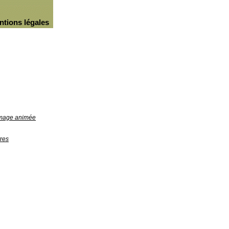
ntions légales
'image animée
res