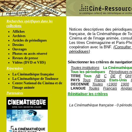
Recherches spécifiques dans les
collections
Notices descriptives des périodique
Affiches
française, de la Cinémathèque de To
Archives
Cinéma et de l'image animée, consul
Articles de périodiques
Les titres Cinémagazine et Paris-Ph
Dessins
coopération avec la BNF.
(Consulter 
Ouvrages
périodiques)
Photos en accés réservé
Revues de presse
Sélectionner les critères de navigation
Vidéos (DVD et VHS)
Toutes institutions
La Cinémathèque
Répertoires
Tous les périodiques
Périodiques n
La Cinémathèque française
TITRE
Tous
AB
C
DE
F
GHI
La Cinémathèque de Toulouse
PAYS
Tous
France
Etats-Unis
Centre National du Cinéma et de
DECENNIE
Toutes
<1900
1900
l'image animée
LANGUE
Toutes
Français
Anglai
Partenaires
Réinitialiser les critères
La Cinémathèque française - 0 périodi