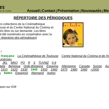
Accueil
Contact
Présentation
Nouveautés
Me
|
|
|
|
RÉPERTOIRE DES PÉRIODIQUES
des collections de la Cinémathèque
ouse et du Centre National du Cinéma et
ès libre ou sur demande. Les titres
 été numérisés en coopération avec la
u répertoire des périodiques)
 :
 française
La Cinémathèque de Toulouse
Centre National du Cinéma et de l
umérisés
JKL
MNO
PQ
R
S
TUVWZ
0-9
Italie
Belgique
Grde-Bretagne
Espagne
Allemagne
Canada
Suisse
Au
1910
1920
1930
1940
1950
1960
1970
1980
1990
>2000
s
Italien
Espagnol
Allemand
Autres
ques sur 639