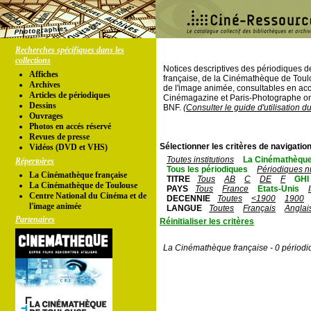
Recherches spécifiques dans les
collections
Notices descriptives des périodiques 
Affiches
française, de la Cinémathèque de Toul
Archives
de l'image animée, consultables en acc
Articles de périodiques
Cinémagazine et Paris-Photographe ont
Dessins
BNF.
(Consulter le guide d'utilisation d
Ouvrages
Photos en accés réservé
Revues de presse
Sélectionner les critères de navigation
Vidéos (DVD et VHS)
Toutes institutions
La Cinémathèque
Répertoires
Tous les périodiques
Périodiques n
La Cinémathèque française
TITRE
Tous
AB
C
DE
F
GHI
La Cinémathèque de Toulouse
PAYS
Tous
France
Etats-Unis
Centre National du Cinéma et de
DECENNIE
Toutes
<1900
1900
l'image animée
LANGUE
Toutes
Français
Anglai
Partenaires
Réinitialiser les critères
La Cinémathèque française - 0 périodi