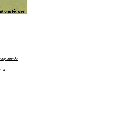
ntions légales
'image animée
tres