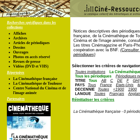
Recherches spécifiques dans les
collections
Notices descriptives des périodique
Affiches
française, de la Cinémathèque de To
Archives
Cinéma et de l'image animée, consul
Articles de périodiques
Les titres Cinémagazine et Paris-Ph
Dessins
coopération avec la BNF.
(Consulter 
Ouvrages
périodiques)
Photos en accés réservé
Revues de presse
Sélectionner les critères de navigation
Vidéos (DVD et VHS)
Toutes institutions
La Cinémathèque
Répertoires
Tous les périodiques
Périodiques n
La Cinémathèque française
TITRE
Tous
AB
C
DE
F
GHI
La Cinémathèque de Toulouse
PAYS
Tous
France
Etats-Unis
I
Centre National du Cinéma et de
DECENNIE
Toutes
<1900
1900
l'image animée
LANGUE
Toutes
Français
Anglai
Partenaires
Réinitialiser les critères
La Cinémathèque française - 0 périodi