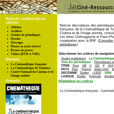
Recherches spécifiques dans les
collections
Notices descriptives des périodique
Affiches
française, de la Cinémathèque de To
Archives
Cinéma et de l'image animée, consul
Articles de périodiques
Les titres Cinémagazine et Paris-Ph
Dessins
coopération avec la BNF.
(Consulter 
Ouvrages
périodiques)
Photos en accés réservé
Revues de presse
Sélectionner les critères de navigation
Vidéos (DVD et VHS)
Toutes institutions
La Cinémathèque
Répertoires
Tous les périodiques
Périodiques n
La Cinémathèque française
TITRE
Tous
AB
C
DE
F
GHI
La Cinémathèque de Toulouse
PAYS
Tous
France
Etats-Unis
I
Centre National du Cinéma et de
DECENNIE
Toutes
<1900
1900
l'image animée
LANGUE
Toutes
Français
Anglai
Partenaires
Réinitialiser les critères
La Cinémathèque française - 0 périodi