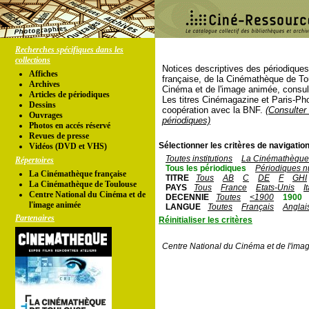
Recherches spécifiques dans les
collections
Notices descriptives des périodique
Affiches
française, de la Cinémathèque de To
Archives
Cinéma et de l'image animée, consul
Articles de périodiques
Les titres Cinémagazine et Paris-Ph
Dessins
coopération avec la BNF.
(Consulter 
Ouvrages
périodiques)
Photos en accés réservé
Revues de presse
Sélectionner les critères de navigation
Vidéos (DVD et VHS)
Toutes institutions
La Cinémathèque 
Répertoires
Tous les périodiques
Périodiques n
La Cinémathèque française
TITRE
Tous
AB
C
DE
F
GHI
La Cinémathèque de Toulouse
PAYS
Tous
France
Etats-Unis
I
Centre National du Cinéma et de
DECENNIE
Toutes
<1900
1900
l'image animée
LANGUE
Toutes
Français
Anglai
Partenaires
Réinitialiser les critères
Centre National du Cinéma et de l'ima