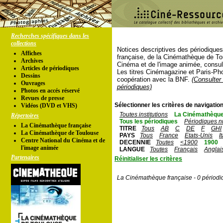
Recherches spécifiques dans les
collections
Notices descriptives des périodique
Affiches
française, de la Cinémathèque de To
Archives
Cinéma et de l'image animée, consul
Articles de périodiques
Les titres Cinémagazine et Paris-Ph
Dessins
coopération avec la BNF.
(Consulter 
Ouvrages
périodiques)
Photos en accés réservé
Revues de presse
Sélectionner les critères de navigation
Vidéos (DVD et VHS)
Toutes institutions
La Cinémathèque
Répertoires
Tous les périodiques
Périodiques n
La Cinémathèque française
TITRE
Tous
AB
C
DE
F
GHI
La Cinémathèque de Toulouse
PAYS
Tous
France
Etats-Unis
I
Centre National du Cinéma et de
DECENNIE
Toutes
<1900
1900
l'image animée
LANGUE
Toutes
Français
Anglai
Partenaires
Réinitialiser les critères
La Cinémathèque française - 0 périodi