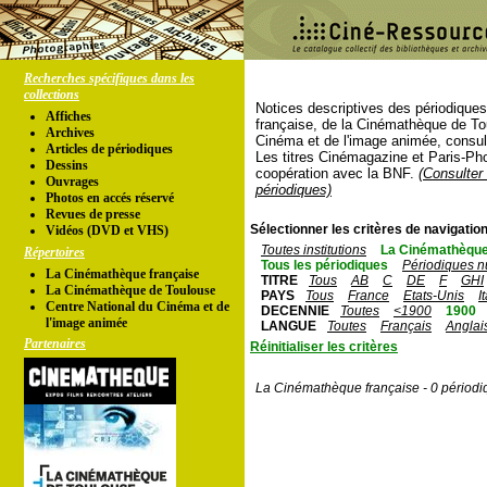
Recherches spécifiques dans les
collections
Notices descriptives des périodique
Affiches
française, de la Cinémathèque de To
Archives
Cinéma et de l'image animée, consul
Articles de périodiques
Les titres Cinémagazine et Paris-Ph
Dessins
coopération avec la BNF.
(Consulter 
Ouvrages
périodiques)
Photos en accés réservé
Revues de presse
Sélectionner les critères de navigation
Vidéos (DVD et VHS)
Toutes institutions
La Cinémathèque
Répertoires
Tous les périodiques
Périodiques n
La Cinémathèque française
TITRE
Tous
AB
C
DE
F
GHI
La Cinémathèque de Toulouse
PAYS
Tous
France
Etats-Unis
I
Centre National du Cinéma et de
DECENNIE
Toutes
<1900
1900
l'image animée
LANGUE
Toutes
Français
Anglai
Partenaires
Réinitialiser les critères
La Cinémathèque française - 0 périodi