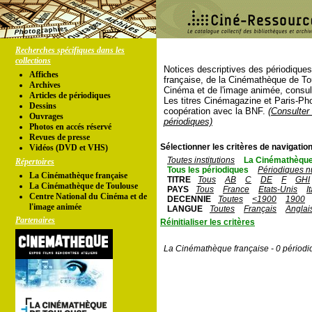
Recherches spécifiques dans les
collections
Notices descriptives des périodique
Affiches
française, de la Cinémathèque de To
Archives
Cinéma et de l'image animée, consul
Articles de périodiques
Les titres Cinémagazine et Paris-Ph
Dessins
coopération avec la BNF.
(Consulter 
Ouvrages
périodiques)
Photos en accés réservé
Revues de presse
Sélectionner les critères de navigation
Vidéos (DVD et VHS)
Toutes institutions
La Cinémathèque
Répertoires
Tous les périodiques
Périodiques n
La Cinémathèque française
TITRE
Tous
AB
C
DE
F
GHI
La Cinémathèque de Toulouse
PAYS
Tous
France
Etats-Unis
I
Centre National du Cinéma et de
DECENNIE
Toutes
<1900
1900
l'image animée
LANGUE
Toutes
Français
Anglai
Partenaires
Réinitialiser les critères
La Cinémathèque française - 0 périodi