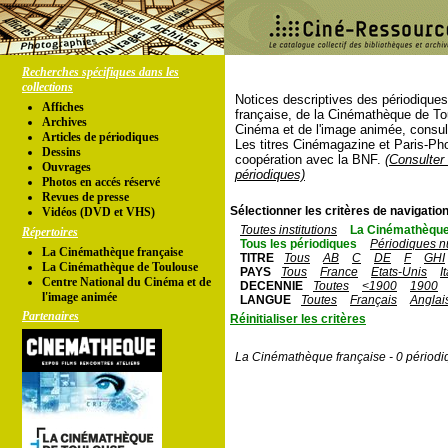
Recherches spécifiques dans les
collections
Notices descriptives des périodique
Affiches
française, de la Cinémathèque de To
Archives
Cinéma et de l'image animée, consul
Articles de périodiques
Les titres Cinémagazine et Paris-Ph
Dessins
coopération avec la BNF.
(Consulter 
Ouvrages
périodiques)
Photos en accés réservé
Revues de presse
Sélectionner les critères de navigation
Vidéos (DVD et VHS)
Toutes institutions
La Cinémathèque
Répertoires
Tous les périodiques
Périodiques n
La Cinémathèque française
TITRE
Tous
AB
C
DE
F
GHI
La Cinémathèque de Toulouse
PAYS
Tous
France
Etats-Unis
I
Centre National du Cinéma et de
DECENNIE
Toutes
<1900
1900
l'image animée
LANGUE
Toutes
Français
Anglai
Partenaires
Réinitialiser les critères
La Cinémathèque française - 0 périodi