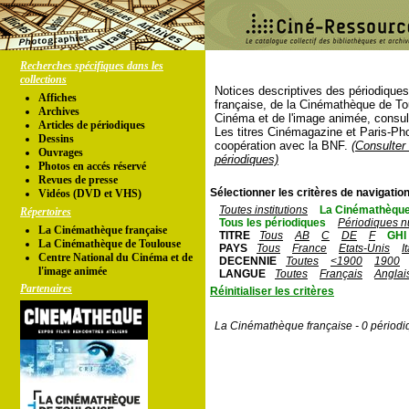
Recherches spécifiques dans les
collections
Notices descriptives des périodique
Affiches
française, de la Cinémathèque de To
Archives
Cinéma et de l'image animée, consul
Articles de périodiques
Les titres Cinémagazine et Paris-Ph
Dessins
coopération avec la BNF.
(Consulter 
Ouvrages
périodiques)
Photos en accés réservé
Revues de presse
Sélectionner les critères de navigation
Vidéos (DVD et VHS)
Toutes institutions
La Cinémathèque
Répertoires
Tous les périodiques
Périodiques n
La Cinémathèque française
TITRE
Tous
AB
C
DE
F
GHI
La Cinémathèque de Toulouse
PAYS
Tous
France
Etats-Unis
I
Centre National du Cinéma et de
DECENNIE
Toutes
<1900
1900
l'image animée
LANGUE
Toutes
Français
Anglai
Partenaires
Réinitialiser les critères
La Cinémathèque française - 0 périodi