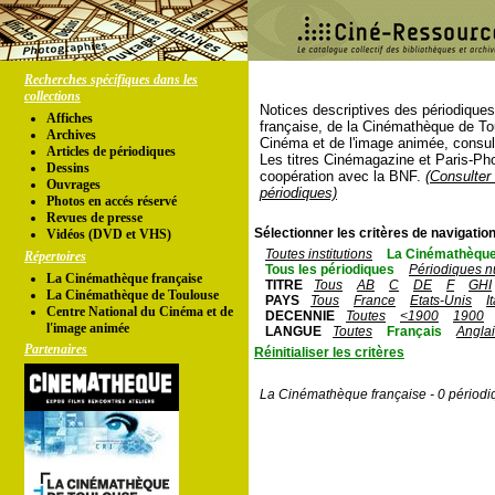
Recherches spécifiques dans les
collections
Notices descriptives des périodique
Affiches
française, de la Cinémathèque de To
Archives
Cinéma et de l'image animée, consul
Articles de périodiques
Les titres Cinémagazine et Paris-Ph
Dessins
coopération avec la BNF.
(Consulter 
Ouvrages
périodiques)
Photos en accés réservé
Revues de presse
Sélectionner les critères de navigation
Vidéos (DVD et VHS)
Toutes institutions
La Cinémathèque
Répertoires
Tous les périodiques
Périodiques n
La Cinémathèque française
TITRE
Tous
AB
C
DE
F
GHI
La Cinémathèque de Toulouse
PAYS
Tous
France
Etats-Unis
I
Centre National du Cinéma et de
DECENNIE
Toutes
<1900
1900
l'image animée
LANGUE
Toutes
Français
Angla
Partenaires
Réinitialiser les critères
La Cinémathèque française - 0 périodi