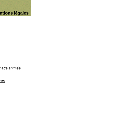
ntions légales
'image animée
res