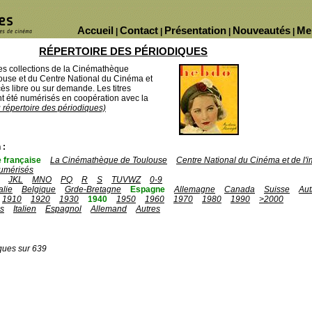
Accueil
Contact
Présentation
Nouveautés
Me
|
|
|
|
RÉPERTOIRE DES PÉRIODIQUES
des collections de la Cinémathèque
ouse et du Centre National du Cinéma et
ès libre ou sur demande. Les titres
 été numérisés en coopération avec la
u répertoire des périodiques)
 :
 française
La Cinémathèque de Toulouse
Centre National du Cinéma et de l
umérisés
JKL
MNO
PQ
R
S
TUVWZ
0-9
talie
Belgique
Grde-Bretagne
Espagne
Allemagne
Canada
Suisse
Aut
1910
1920
1930
1940
1950
1960
1970
1980
1990
>2000
is
Italien
Espagnol
Allemand
Autres
ques sur 639