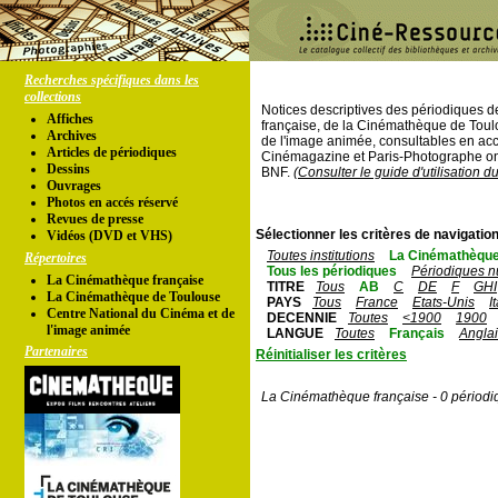
Recherches spécifiques dans les
collections
Notices descriptives des périodiques 
Affiches
française, de la Cinémathèque de Toul
Archives
de l'image animée, consultables en acc
Articles de périodiques
Cinémagazine et Paris-Photographe ont
Dessins
BNF.
(Consulter le guide d'utilisation d
Ouvrages
Photos en accés réservé
Revues de presse
Sélectionner les critères de navigation
Vidéos (DVD et VHS)
Toutes institutions
La Cinémathèque
Répertoires
Tous les périodiques
Périodiques n
La Cinémathèque française
TITRE
Tous
AB
C
DE
F
GHI
La Cinémathèque de Toulouse
PAYS
Tous
France
Etats-Unis
I
Centre National du Cinéma et de
DECENNIE
Toutes
<1900
1900
l'image animée
LANGUE
Toutes
Français
Angla
Partenaires
Réinitialiser les critères
La Cinémathèque française - 0 périodi