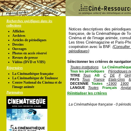
Recherches spécifiques dans les
collections
Notices descriptives des périodique
Affiches
française, de la Cinémathèque de To
Archives
Cinéma et de l'image animée, consul
Articles de périodiques
Les titres Cinémagazine et Paris-Ph
Dessins
coopération avec la BNF.
(Consulter 
Ouvrages
périodiques)
Photos en accés réservé
Revues de presse
Sélectionner les critères de navigation
Vidéos (DVD et VHS)
Toutes institutions
La Cinémathèque
Répertoires
Tous les périodiques
Périodiques n
La Cinémathèque française
TITRE
Tous
AB
C
DE
F
GHI
La Cinémathèque de Toulouse
PAYS
Tous
France
Etats-Unis
I
Centre National du Cinéma et de
DECENNIE
Toutes
<1900
1900
l'image animée
LANGUE
Toutes
Français
Angla
Partenaires
Réinitialiser les critères
La Cinémathèque française - 0 périodi