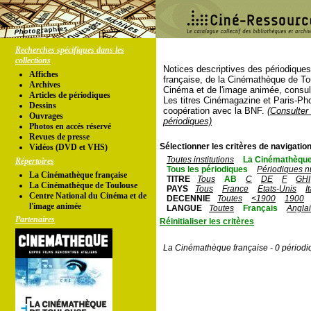
Recherches spécifiques dans les
collections
Notices descriptives des périodique
Affiches
française, de la Cinémathèque de To
Archives
Cinéma et de l'image animée, consul
Articles de périodiques
Les titres Cinémagazine et Paris-Ph
Dessins
coopération avec la BNF.
(Consulter 
Ouvrages
périodiques)
Photos en accés réservé
Revues de presse
Sélectionner les critères de navigation
Vidéos (DVD et VHS)
Toutes institutions
La Cinémathèque
Répertoires
Tous les périodiques
Périodiques n
La Cinémathèque française
TITRE
Tous
AB
C
DE
F
GHI
La Cinémathèque de Toulouse
PAYS
Tous
France
Etats-Unis
I
Centre National du Cinéma et de
DECENNIE
Toutes
<1900
1900
l'image animée
LANGUE
Toutes
Français
Angla
Partenaires
Réinitialiser les critères
La Cinémathèque française - 0 périodi