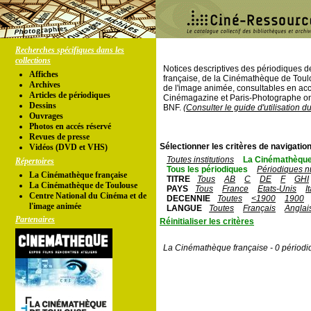
Recherches spécifiques dans les
collections
Notices descriptives des périodiques 
Affiches
française, de la Cinémathèque de Toul
Archives
de l'image animée, consultables en acc
Articles de périodiques
Cinémagazine et Paris-Photographe ont
Dessins
BNF.
(Consulter le guide d'utilisation d
Ouvrages
Photos en accés réservé
Revues de presse
Sélectionner les critères de navigation
Vidéos (DVD et VHS)
Toutes institutions
La Cinémathèque
Répertoires
Tous les périodiques
Périodiques n
La Cinémathèque française
TITRE
Tous
AB
C
DE
F
GHI
La Cinémathèque de Toulouse
PAYS
Tous
France
Etats-Unis
I
Centre National du Cinéma et de
DECENNIE
Toutes
<1900
1900
l'image animée
LANGUE
Toutes
Français
Anglai
Partenaires
Réinitialiser les critères
La Cinémathèque française - 0 périodi