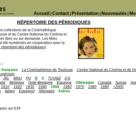
Accueil
Contact
Présentation
Nouveautés
Me
|
|
|
|
RÉPERTOIRE DES PÉRIODIQUES
des collections de la Cinémathèque
ouse et du Centre National du Cinéma et
ès libre ou sur demande. Les titres
 été numérisés en coopération avec la
u répertoire des périodiques)
 :
 française
La Cinémathèque de Toulouse
Centre National du Cinéma et de l
umérisés
JKL
MNO
PQ
R
S
TUVWZ
0-9
talie
Belgique
Grde-Bretagne
Espagne
Allemagne
Canada
Suisse
Aut
1910
1920
1930
1940
1950
1960
1970
1980
1990
>2000
s
Italien
Espagnol
Allemand
Autres
ques sur 639