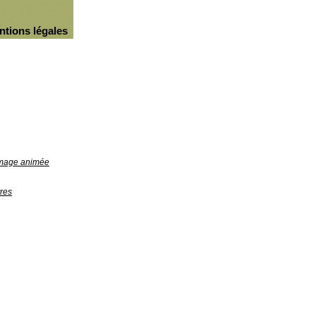
ntions légales
'image animée
res