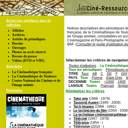
Recherches spécifiques dans les
collections
Notices descriptives des périodiques 
Affiches
française, de la Cinémathèque de Toul
Archives
de l'image animée, consultables en acc
Articles de périodiques
Cinémagazine et Paris-Photographe ont
Dessins
BNF.
(Consulter le guide d'utilisation d
Ouvrages
Photos en accés réservé
Revues de presse
Sélectionner les critères de navigation
Vidéos (DVD et VHS)
Toutes institutions
La Cinémathèque
Répertoires
Tous les périodiques
Périodiques n
La Cinémathèque française
TITRE
Tous
AB
C
DE
F
GHI
La Cinémathèque de Toulouse
PAYS
Tous
France
Etats-Unis
I
Centre National du Cinéma et de
DECENNIE
Toutes
<1900
1900
l'image animée
LANGUE
Toutes
Français
Anglai
Partenaires
Réinitialiser les critères
Take one
(1966 - 1979)
Tausend Augen
(1995 - 2009)
Tech images
(1988 - 1991)
Le technicien du film
(1954 - 2008
La technique cinématographique
Téléciné
(1947 - 1978)
Télérama
(1954 - )
Télévision
(2010 - )