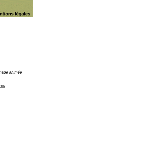
ntions légales
'image animée
res