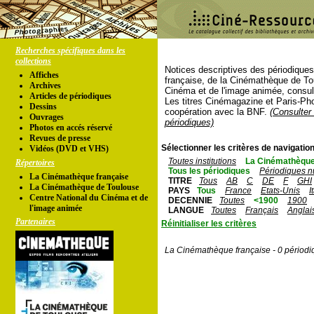
Recherches spécifiques dans les
collections
Notices descriptives des périodique
Affiches
française, de la Cinémathèque de To
Archives
Cinéma et de l'image animée, consul
Articles de périodiques
Les titres Cinémagazine et Paris-Ph
Dessins
coopération avec la BNF.
(Consulter 
Ouvrages
périodiques)
Photos en accés réservé
Revues de presse
Sélectionner les critères de navigation
Vidéos (DVD et VHS)
Toutes institutions
La Cinémathèque
Répertoires
Tous les périodiques
Périodiques n
La Cinémathèque française
TITRE
Tous
AB
C
DE
F
GHI
La Cinémathèque de Toulouse
PAYS
Tous
France
Etats-Unis
I
Centre National du Cinéma et de
DECENNIE
Toutes
<1900
1900
l'image animée
LANGUE
Toutes
Français
Anglai
Partenaires
Réinitialiser les critères
La Cinémathèque française - 0 périodi