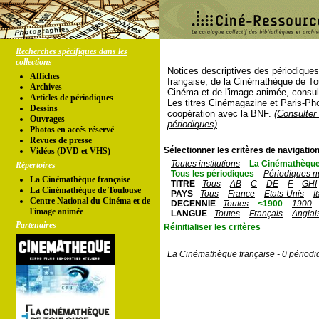
Recherches spécifiques dans les
collections
Notices descriptives des périodique
Affiches
française, de la Cinémathèque de To
Archives
Cinéma et de l'image animée, consul
Articles de périodiques
Les titres Cinémagazine et Paris-Ph
Dessins
coopération avec la BNF.
(Consulter 
Ouvrages
périodiques)
Photos en accés réservé
Revues de presse
Sélectionner les critères de navigation
Vidéos (DVD et VHS)
Toutes institutions
La Cinémathèque
Répertoires
Tous les périodiques
Périodiques n
La Cinémathèque française
TITRE
Tous
AB
C
DE
F
GHI
La Cinémathèque de Toulouse
PAYS
Tous
France
Etats-Unis
I
Centre National du Cinéma et de
DECENNIE
Toutes
<1900
1900
l'image animée
LANGUE
Toutes
Français
Anglai
Partenaires
Réinitialiser les critères
La Cinémathèque française - 0 périodi